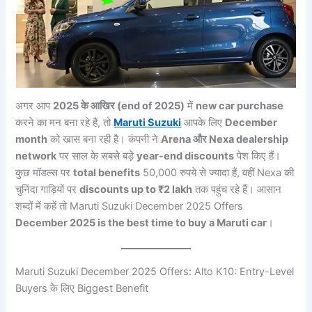
अगर आप
2025 के आखिर (end of 2025)
में
new car purchase
करने का मन बना रहे हैं, तो
Maruti Suzuki
आपके लिए
December
month
को खास बना रही है। कंपनी ने
Arena और Nexa dealership
network
पर साल के सबसे बड़े
year-end discounts
पेश किए हैं।
कुछ मॉडल्स पर
total benefits
50,000 रुपये से ज्यादा हैं, वहीं Nexa की
चुनिंदा गाड़ियों पर
discounts up to ₹2 lakh
तक पहुंच रहे हैं। आसान
शब्दों में कहें तो Maruti Suzuki December 2025 Offers
December 2025 is the best time to buy a Maruti car
।
Maruti Suzuki December 2025 Offers: Alto K10: Entry-Level
Buyers के लिए Biggest Benefit